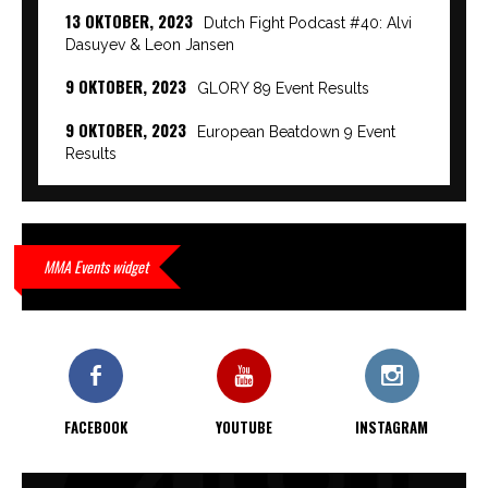
13 OKTOBER, 2023
Dutch Fight Podcast #40: Alvi
Dasuyev & Leon Jansen
9 OKTOBER, 2023
GLORY 89 Event Results
9 OKTOBER, 2023
European Beatdown 9 Event
Results
9 OKTOBER, 2023
Cage Warriors Academy:
Lowlands 7 recap en interviews hier
9 OKTOBER, 2023
Alvi Dasuyev laat weer zien
MMA Events widget
waar hij van gemaakt is…
9 OKTOBER, 2023
Edgar Liparitjan wint via walk-off
KO bij CWA Lowlands 7
FACEBOOK
YOUTUBE
INSTAGRAM