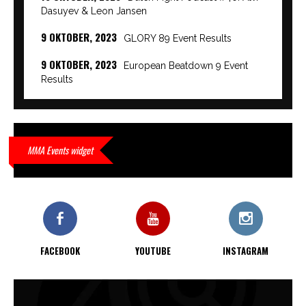
Dasuyev & Leon Jansen
9 OKTOBER, 2023
GLORY 89 Event Results
9 OKTOBER, 2023
European Beatdown 9 Event
Results
9 OKTOBER, 2023
Cage Warriors Academy:
Lowlands 7 recap en interviews hier
9 OKTOBER, 2023
Alvi Dasuyev laat weer zien
MMA Events widget
waar hij van gemaakt is…
9 OKTOBER, 2023
Edgar Liparitjan wint via walk-off
KO bij CWA Lowlands 7
FACEBOOK
YOUTUBE
INSTAGRAM