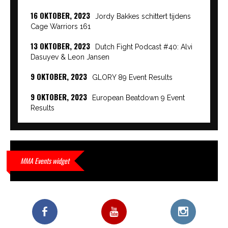
16 OKTOBER, 2023
Jordy Bakkes schittert tijdens
Cage Warriors 161
13 OKTOBER, 2023
Dutch Fight Podcast #40: Alvi
Dasuyev & Leon Jansen
9 OKTOBER, 2023
GLORY 89 Event Results
9 OKTOBER, 2023
European Beatdown 9 Event
Results
9 OKTOBER, 2023
Cage Warriors Academy:
Lowlands 7 recap en interviews hier
9 OKTOBER, 2023
Alvi Dasuyev laat weer zien
MMA Events widget
waar hij van gemaakt is…
9 OKTOBER, 2023
Edgar Liparitjan wint via walk-off
KO bij CWA Lowlands 7