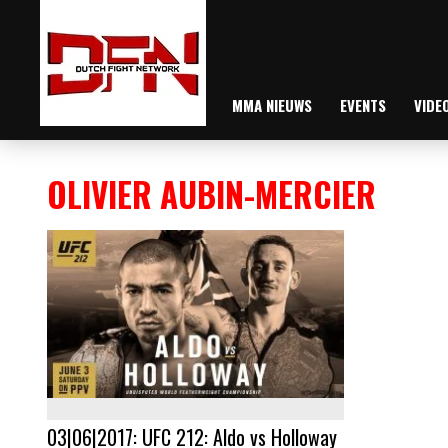
MMA NIEUWS
EVENTS
VIDE
OLIVIER AUBIN-MERCIER
03|06|2017: UFC 212: Aldo vs Holloway