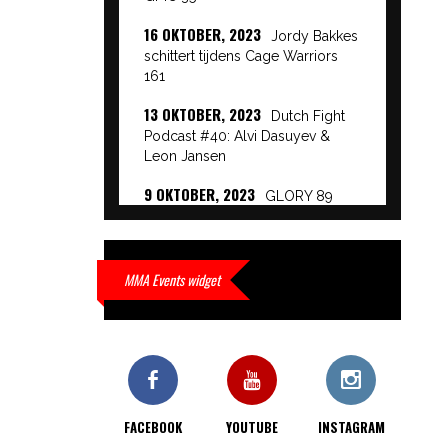
16 OKTOBER, 2023
Jordy Bakkes
schittert tijdens Cage Warriors
161
13 OKTOBER, 2023
Dutch Fight
Podcast #40: Alvi Dasuyev &
Leon Jansen
9 OKTOBER, 2023
GLORY 89
Event Results
9 OKTOBER, 2023
European
Beatdown 9 Event Results
MMA Events widget
9 OKTOBER, 2023
Cage Warriors
Academy: Lowlands 7 recap en
interviews hier
9 OKTOBER, 2023
Alvi Dasuyev
laat weer zien waar hij van
FACEBOOK
YOUTUBE
INSTAGRAM
gemaakt is…