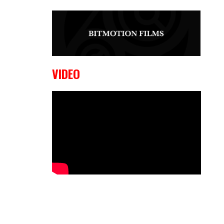
9 OKTOBER, 2023
Edgar
Liparitjan wint via walk-off KO bij
CWA Lowlands 7
VIDEO