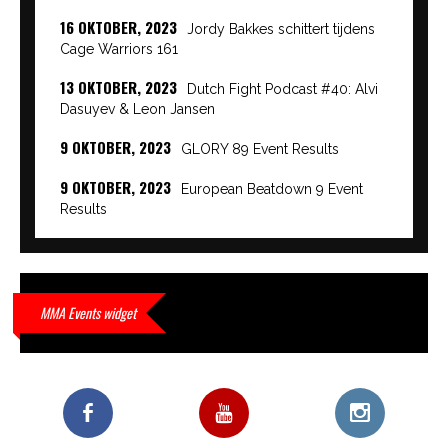
16 OKTOBER, 2023
Jordy Bakkes schittert tijdens
Cage Warriors 161
13 OKTOBER, 2023
Dutch Fight Podcast #40: Alvi
Dasuyev & Leon Jansen
9 OKTOBER, 2023
GLORY 89 Event Results
9 OKTOBER, 2023
European Beatdown 9 Event
Results
9 OKTOBER, 2023
Cage Warriors Academy:
Lowlands 7 recap en interviews hier
9 OKTOBER, 2023
Alvi Dasuyev laat weer zien
MMA Events widget
waar hij van gemaakt is…
9 OKTOBER, 2023
Edgar Liparitjan wint via walk-off
KO bij CWA Lowlands 7