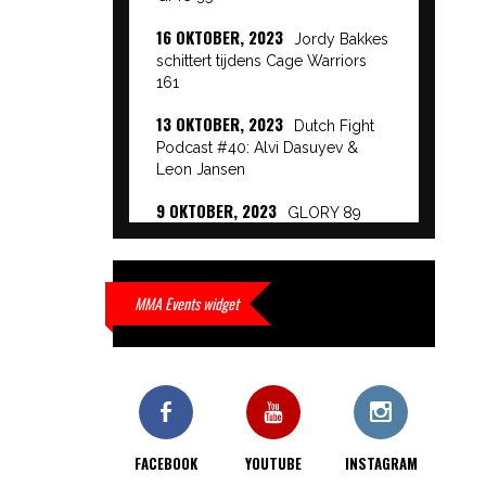
16 OKTOBER, 2023
Jordy Bakkes
schittert tijdens Cage Warriors
161
13 OKTOBER, 2023
Dutch Fight
Podcast #40: Alvi Dasuyev &
Leon Jansen
9 OKTOBER, 2023
GLORY 89
Event Results
9 OKTOBER, 2023
European
Beatdown 9 Event Results
MMA Events widget
9 OKTOBER, 2023
Cage Warriors
Academy: Lowlands 7 recap en
interviews hier
9 OKTOBER, 2023
Alvi Dasuyev
laat weer zien waar hij van
FACEBOOK
YOUTUBE
INSTAGRAM
gemaakt is…