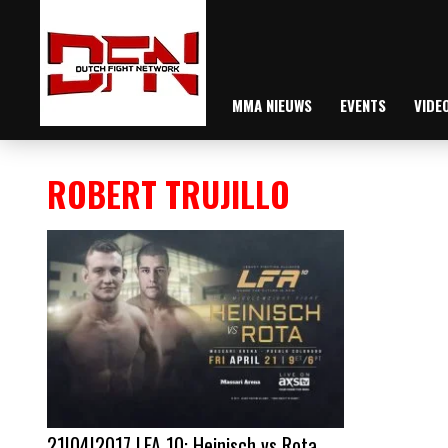
MMA NIEUWS
EVENTS
VIDE
ROBERT TRUJILLO
21|04|2017 LFA 10: Heinisch vs Rota