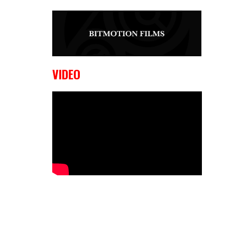
9 OKTOBER, 2023
Edgar
Liparitjan wint via walk-off KO bij
CWA Lowlands 7
VIDEO