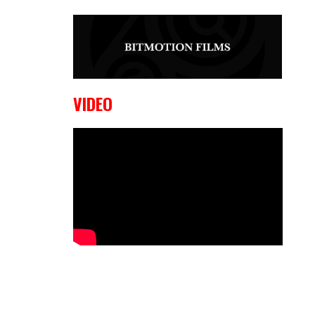
9 OKTOBER, 2023
Edgar
Liparitjan wint via walk-off KO bij
CWA Lowlands 7
VIDEO