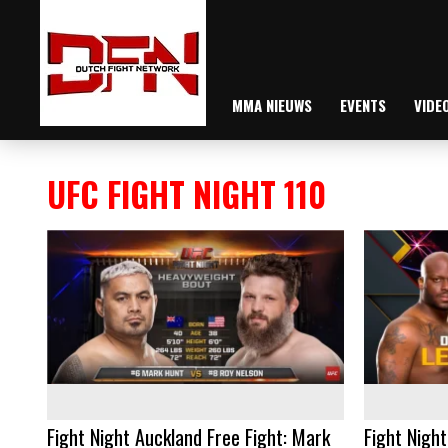
MMA NIEUWS
EVENTS
VIDE
UFC FIGHT NIGHT 110
Fight Night Auckland Free Fight: Mark
Fight Night