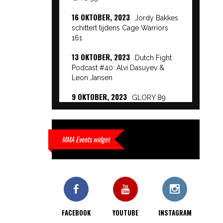
16 OKTOBER, 2023
Jordy Bakkes
schittert tijdens Cage Warriors
161
13 OKTOBER, 2023
Dutch Fight
Podcast #40: Alvi Dasuyev &
Leon Jansen
9 OKTOBER, 2023
GLORY 89
Event Results
9 OKTOBER, 2023
European
Beatdown 9 Event Results
MMA Events widget
9 OKTOBER, 2023
Cage Warriors
Academy: Lowlands 7 recap en
interviews hier
9 OKTOBER, 2023
Alvi Dasuyev
laat weer zien waar hij van
FACEBOOK
YOUTUBE
INSTAGRAM
gemaakt is…