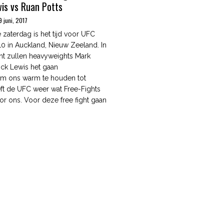
wis vs Ruan Potts
9 juni, 2017
aterdag is het tijd voor UFC
110 in Auckland, Nieuw Zeeland. In
nt zullen heavyweights Mark
ick Lewis het gaan
Om ons warm te houden tot
ft de UFC weer wat Free-Fights
oor ons. Voor deze free fight gaan