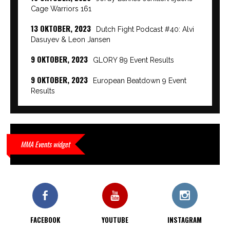
Cage Warriors 161
13 OKTOBER, 2023
Dutch Fight Podcast #40: Alvi
Dasuyev & Leon Jansen
9 OKTOBER, 2023
GLORY 89 Event Results
9 OKTOBER, 2023
European Beatdown 9 Event
Results
9 OKTOBER, 2023
Cage Warriors Academy:
Lowlands 7 recap en interviews hier
9 OKTOBER, 2023
Alvi Dasuyev laat weer zien
MMA Events widget
waar hij van gemaakt is…
9 OKTOBER, 2023
Edgar Liparitjan wint via walk-off
KO bij CWA Lowlands 7
FACEBOOK
YOUTUBE
INSTAGRAM