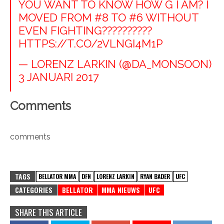
YOU WANT TO KNOW HOW G I AM? I
MOVED FROM #8 TO #6 WITHOUT
EVEN FIGHTING??????????
HTTPS://T.CO/2VLNGI4M1P
— LORENZ LARKIN (@DA_MONSOON)
3 JANUARI 2017
Comments
comments
TAGS
BELLATOR MMA
DFN
LORENZ LARKIN
RYAN BADER
UFC
CATEGORIES
BELLATOR
MMA NIEUWS
UFC
SHARE THIS ARTICLE