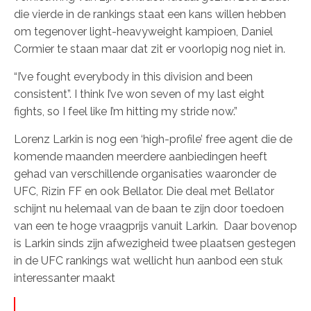
die vierde in de rankings staat een kans willen hebben
om tegenover light-heavyweight kampioen, Daniel
Cormier te staan maar dat zit er voorlopig nog niet in.
“I’ve fought everybody in this division and been
consistent”. I think I’ve won seven of my last eight
fights, so I feel like I’m hitting my stride now.”
Lorenz Larkin is nog een ‘high-profile’ free agent die de
komende maanden meerdere aanbiedingen heeft
gehad van verschillende organisaties waaronder de
UFC, Rizin FF en ook Bellator. Die deal met Bellator
schijnt nu helemaal van de baan te zijn door toedoen
van een te hoge vraagprijs vanuit Larkin. Daar bovenop
is Larkin sinds zijn afwezigheid twee plaatsen gestegen
in de UFC rankings wat wellicht hun aanbod een stuk
interessanter maakt