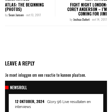
ATLAS: THE BEGINNING
FIGHT NIGHT LONDON:
(PHOTOS)
COREY ANDERSON – I’M
COMING FOR JIMI
by
Sean Jansen
-
mrt 13, 2017
by
Joshua Dufort
-
mrt 14, 2017
LEAVE A REPLY
Je moet
inloggen
om een reactie te kunnen plaatsen.
NEWSROLL
12 OKTOBER, 2024
Glory 96 Live resultaten en
interviews