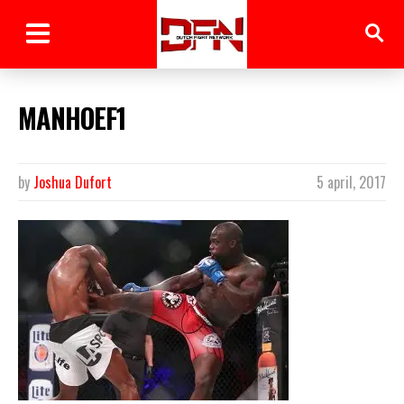
MANHOEF1
by
Joshua Dufort
5 april, 2017