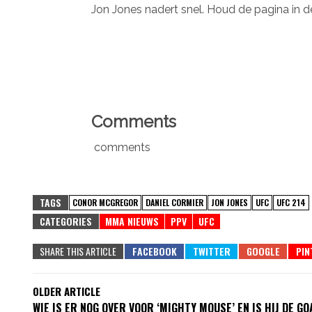
Jon Jones nadert snel. Houd de pagina in 
Comments
comments
TAGS
CONOR MCGREGOR
DANIEL CORMIER
JON JONES
UFC
UFC 214
CATEGORIES
MMA NIEUWS
PPV
UFC
SHARE THIS ARTICLE
OLDER ARTICLE
WIE IS ER NOG OVER VOOR ‘MIGHTY MOUSE’ EN IS HIJ DE GO