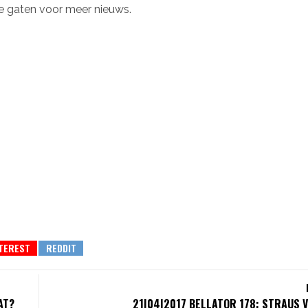
de gaten voor meer nieuws.
AT?
21|04|2017 BELLATOR 178: STRAUS V