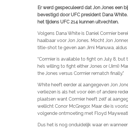
Er werd gespeculeerd dat Jon Jones een bij 
bevestigd door UFC president Dana White. M
het tijdens UFC 214 kunnen uitvechten.
Volgens Dana White is Daniel Cormier bereid 
haalbaar voor Jon Jones. Mocht Jon Jonnes 
title-shot te geven aan Jimi Manuwa, aldu
“Cormier is available to fight on July 8, bu
he’s willing to fight either Jones or (Jimi) M
the Jones versus Cormier rematch finally.”
White heeft eerder al aangegeven Jon Jones
verliezen is als het voor één of andere red
plaatsen want Cormier heeft zelf al aang
wellicht Conor McGregor. Maar die is voorlo
volgende ontmoeting met Floyd Mayweather
Dus het is nog onduidelijk waar en wannee