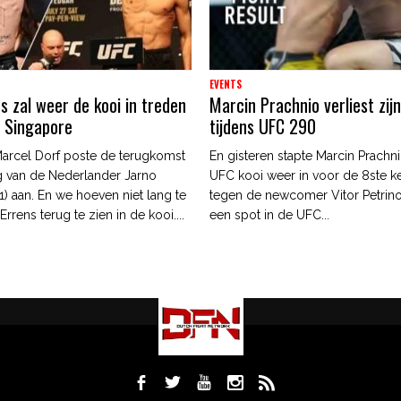
EVENTS
s zal weer de kooi in treden
Marcin Prachnio verliest zijn
C Singapore
tijdens UFC 290
arcel Dorf poste de terugkomst
En gisteren stapte Marcin Prachni
g van de Nederlander Jarno
UFC kooi weer in voor de 8ste kee
1) aan. En we hoeven niet lang te
tegen de newcomer Vitor Petrino
rens terug te zien in de kooi....
een spot in de UFC...