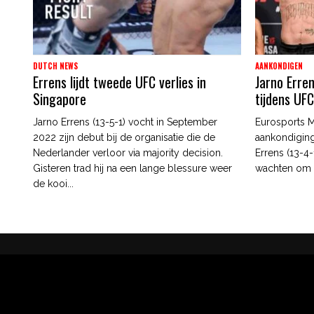
DUTCH NEWS
AANKONDIGEN
Errens lijdt tweede UFC verlies in
Jarno Erren
Singapore
tijdens UF
Jarno Errens (13-5-1) vocht in September
Eurosports M
2022 zijn debut bij de organisatie die de
aankondigin
Nederlander verloor via majority decision.
Errens (13-4-
Gisteren trad hij na een lange blessure weer
wachten om Er
de kooi...