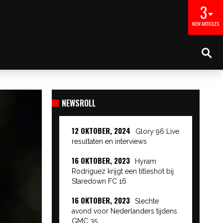
3
NEW ARTICLES
NEWSROLL
12 OKTOBER, 2024
Glory 96 Live
resultaten en interviews
16 OKTOBER, 2023
Hyram
Rodriguez krijgt een titleshot bij
Staredown FC 16
16 OKTOBER, 2023
Slechte
avond voor Nederlanders tijdens
GMC 35