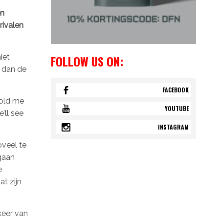
en
rivalen
FOLLOW US ON:
iet
m dan de
FACEBOOK
told me
YOUTUBE
’ll see
INSTAGRAM
oveel te
 gaan
e
at zijn
keer van