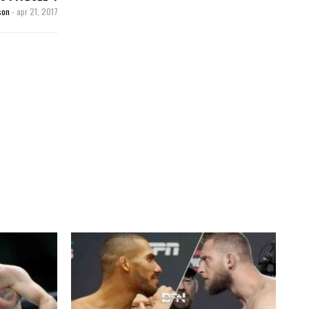
kson
-
apr 21, 2017