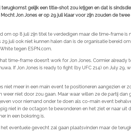
terugkomst gelijk een title-shot zou krijgen en dat is sindsdi
ocht Jon Jones er op 29 juli klaar voor zijn zouden de twee 
om op 8 juli zijn titel te verdedigen maar die time-frame is n
29 juli ook niet kunnen halen dan is de organisatie bereid o
s White tegen ESPN.com.
t that time-frame doesn’t work for Jon Jones. Cormier already 
anuwa. If Jon Jones is ready to fight (by UFC 214) on July 29, we
 niet meer in een main event te positioneren aangezien er z
en weer niet door zou gaan. Maar waar willen ze de partij dan
egeven voor niemand onder te doen als co-main event behalv
pig niet in de octagon te bewonderen en het ziet er naar uit d
 in een boksring is.
r het eventuele gevecht zal gaan plaatsvinden maar de terug