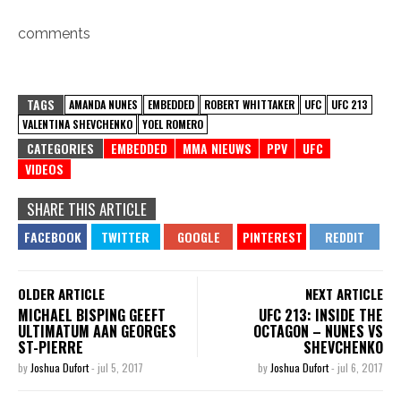
comments
TAGS
AMANDA NUNES
EMBEDDED
ROBERT WHITTAKER
UFC
UFC 213
VALENTINA SHEVCHENKO
YOEL ROMERO
CATEGORIES
EMBEDDED
MMA NIEUWS
PPV
UFC
VIDEOS
SHARE THIS ARTICLE
OLDER ARTICLE
NEXT ARTICLE
MICHAEL BISPING GEEFT
UFC 213: INSIDE THE
ULTIMATUM AAN GEORGES
OCTAGON – NUNES VS
ST-PIERRE
SHEVCHENKO
by
Joshua Dufort
-
jul 5, 2017
by
Joshua Dufort
-
jul 6, 2017