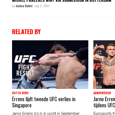
by
Joshua Dufort
-
sep 2, 2017
RELATED BY
DUTCH NEWS
AANKONDIGEN
Errens lijdt tweede UFC verlies in
Jarno Erren
Singapore
tijdens UF
Jarno Errens (13-5-1) vocht in September
Eurosports M