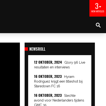
3
NEW ARTICLES
NEWSROLL
12 OKTOBER, 2024
Glory 96 Live
resultaten en interviews
16 OKTOBER, 2023
Hyram
Rodriguez krijgt een titleshot bij
Staredown FC 16
16 OKTOBER, 2023
Slechte
avond voor Nederlanders tijdens
GMC 35