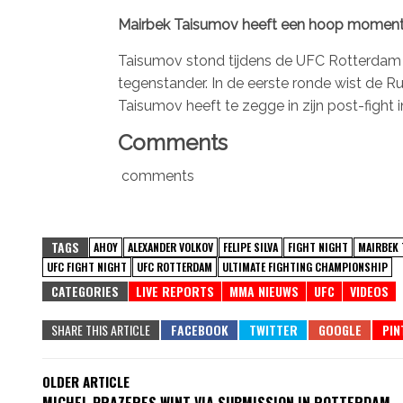
Mairbek Taisumov heeft een hoop momentum 
Taisumov stond tijdens de UFC Rotterdam pr
tegenstander. In de eerste ronde wist de Ru
Taisumov heeft te zegge in zijn post-fight i
Comments
comments
TAGS
AHOY
ALEXANDER VOLKOV
FELIPE SILVA
FIGHT NIGHT
MAIRBEK 
UFC FIGHT NIGHT
UFC ROTTERDAM
ULTIMATE FIGHTING CHAMPIONSHIP
CATEGORIES
LIVE REPORTS
MMA NIEUWS
UFC
VIDEOS
SHARE THIS ARTICLE
OLDER ARTICLE
MICHEL PRAZERES WINT VIA SUBMISSION IN ROTTERDAM