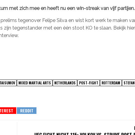
met zich mee en heeft nu een win-streak van vijf partijen.
elims tegenover Felipe Silva en wist kort werk te maken van
s zijn tegenstander met een één stoot KO te slaan. Bekijk hie
nterview.
TAISUMOV
MIXED MARTIAL ARTS
NETHERLANDS
POST-FIGHT
ROTTERDAM
STEFAN
UFC FIGHT NIGHT 115: VOLKOV VS. STRUVE POST-