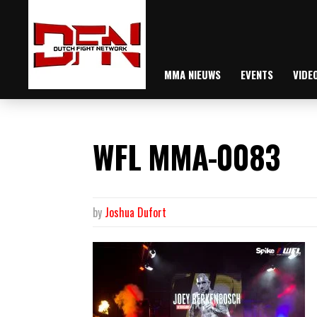
MMA NIEUWS
EVENTS
VIDE
WFL MMA-0083
by
Joshua Dufort