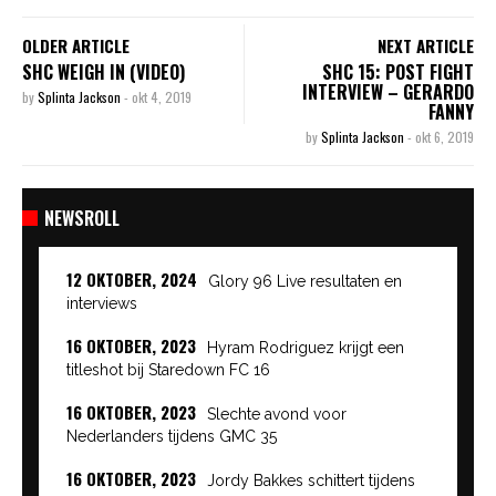
OLDER ARTICLE
NEXT ARTICLE
SHC WEIGH IN (VIDEO)
SHC 15: POST FIGHT
INTERVIEW – GERARDO
by
Splinta Jackson
-
okt 4, 2019
FANNY
by
Splinta Jackson
-
okt 6, 2019
NEWSROLL
12 OKTOBER, 2024
Glory 96 Live resultaten en
interviews
16 OKTOBER, 2023
Hyram Rodriguez krijgt een
titleshot bij Staredown FC 16
16 OKTOBER, 2023
Slechte avond voor
Nederlanders tijdens GMC 35
16 OKTOBER, 2023
Jordy Bakkes schittert tijdens