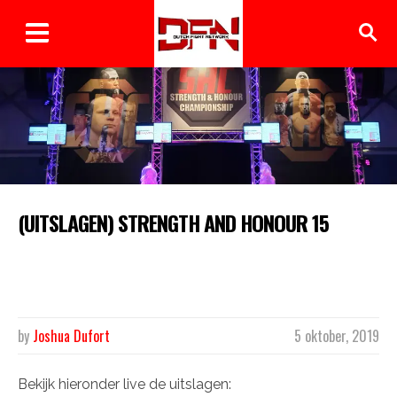
(UITSLAGEN) STRENGTH AND HONOUR 15
We zijn aanwezig in Sportpark Brasel in Dessel België
waar de vijftiende editie van Strength and Honour plaats
vind.
by
Joshua Dufort
5 oktober, 2019
Bekijk hieronder live de uitslagen: