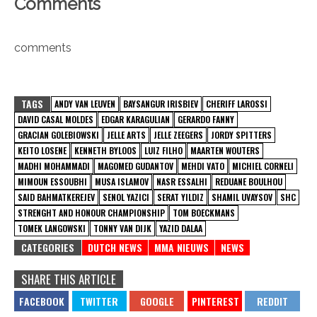
Comments
comments
TAGS
ANDY VAN LEUVEN
BAYSANGUR IRISBIEV
CHERIFF LAROSSI
DAVID CASAL MOLDES
EDGAR KARAGULIAN
GERARDO FANNY
GRACIAN GOLEBIOWSKI
JELLE ARTS
JELLE ZEEGERS
JORDY SPITTERS
KEITO LOSENE
KENNETH BYLOOS
LUIZ FILHO
MAARTEN WOUTERS
MADHI MOHAMMADI
MAGOMED GUDANTOV
MEHDI VATO
MICHIEL CORNELI
MIMOUN ESSOUBHI
MUSA ISLAMOV
NASR ESSALHI
REDUANE BOULHOU
SAID BAHMATKEREJEV
SENOL YAZICI
SERAT YILDIZ
SHAMIL UVAYSOV
SHC
STRENGHT AND HONOUR CHAMPIONSHIP
TOM BOECKMANS
TOMEK LANGOWSKI
TONNY VAN DIJK
YAZID DALAA
CATEGORIES
DUTCH NEWS
MMA NIEUWS
NEWS
SHARE THIS ARTICLE