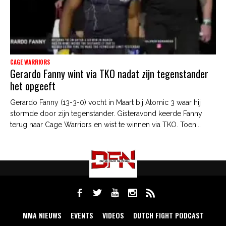
CAGE WARRIORS
Gerardo Fanny wint via TKO nadat zijn tegenstander
het opgeeft
Gerardo Fanny (13-3-0) vocht in Maart bij Atomic 3 waar hij
stormde door zijn tegenstander. Gisteravond keerde Fanny
terug naar Cage Warriors en wist te winnen via TKO. Toen...
MMA NIEUWS
EVENTS
VIDEOS
DUTCH FIGHT PODCAST