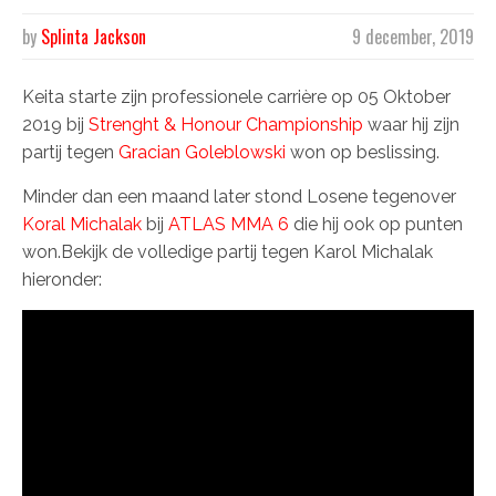
by
Splinta Jackson
9 december, 2019
Keita starte zijn professionele carrière op 05 Oktober
2019 bij
Strenght & Honour Championship
waar hij zijn
partij tegen
Gracian Goleblowski
won op beslissing.
Minder dan een maand later stond Losene tegenover
Koral Michalak
bij
ATLAS MMA 6
die hij ook op punten
won.Bekijk de volledige partij tegen Karol Michalak
hieronder: