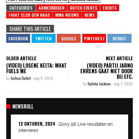
CATEGORIES
AANKONDIGEN
DUTCH EVENTS
EVENTS
FIGHT CLUB DEN HAAG
MMA NIEUWS
NEWS
SHARE THIS ARTICLE
OLDER ARTICLE
NEXT ARTICLE
(VIDEO) LOSENE KEITA: WHAT
(VIDEO) PARTIJ JARNO
FUELS ME
ERRENS GAAT NIET DOOR
BIJ EFC.
by
Joshua Dufort
-
aug 4, 2020
by
Splinta Jackson
-
aug 7, 2020
NEWSROLL
12 OKTOBER, 2024
Glory 96 Live resultaten en
interviews