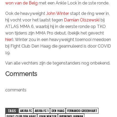
won van de Belg
met een Ankle Lock in de 1ste ronde.
Ook de heavyweight
John Winter
stapt de ring weer in,
hij vocht voor het laatst tegen
Damian Olszewski
bij
ATLAS MMA 6, waarbij hij in de eerste ronde op TKO
won tijdens zijn MMA Pro debut. (bekijk het gevecht
hier
). Winter zou in een heavyweight toernooi meedoen
bij Fight Club Den Haag die geannuleerd is door COVID
19.
Van alle vechters zijn de tegenstanders nog onbekend.
Comments
comments
TAGS
AKIRA FC
AKIRA FC 1
DEN HAAG
FERNANDO GROENHART
FIGHT CLUB DEN HAAG
JOHN WINTER
RAYMOND JARMAN