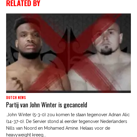
RELATED BY
DUTCH NEWS
Partij van John Winter is gecanceld
.John Winter (5-3-0) zou komen te staan tegenover Adnan Alic
(14-37-0). De Servier stond al eerder tegenover Nederlanders
Nills van Noord en Mohamed Amine. Helaas voor de
heavyweight kreeg...