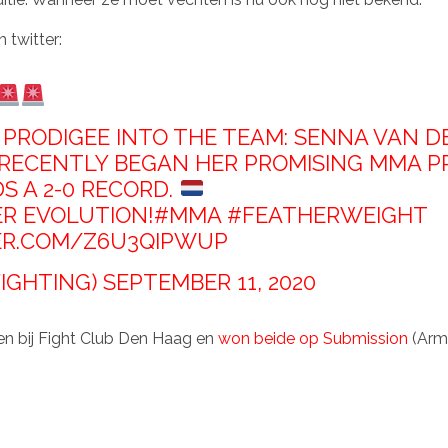
 twitter:
RODIGEE INTO THE TEAM: SENNA VAN D
 RECENTLY BEGAN HER PROMISING MMA P
S A 2-0 RECORD.
R EVOLUTION!
#MMA
#FEATHERWEIGHT
ER.COM/Z6U3QIPWUP
FIGHTING)
SEPTEMBER 11, 2020
en bij Fight Club Den Haag en
won beide op Submission
(Armb