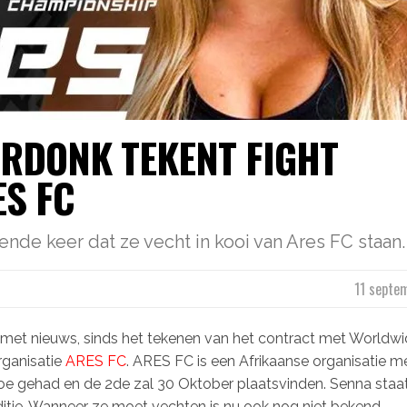
ERDONK TEKENT FIGHT
ES FC
nde keer dat ze vecht in kooi van Ares FC staan.
11 septe
et nieuws, sinds het tekenen van het contract met Worldwi
rganisatie
ARES FC
. ARES FC is een Afrikaanse organisatie m
oe gehad en de 2de zal 30 Oktober plaatsvinden. Senna staat
itie. Wanneer ze moet vechten is nu ook nog niet bekend.