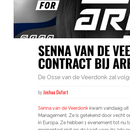
SENNA VAN DE VE
CONTRACT BIJ AR
De Osse van de Veerdonk zal volge
by
Joshua Dufort
Senna van de Veerdonk
kwam vandaag uit m
Management. Ze is getekend door vecht o
in Europa. Ze hebben 1 evenement tot nu t
momenteel niet op de kaart voor de 2de ed