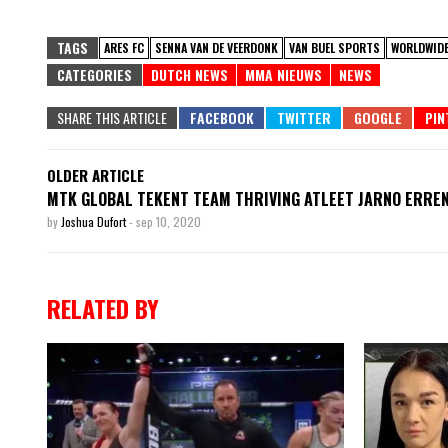
TAGS
ARES FC
SENNA VAN DE VEERDONK
VAN BUEL SPORTS
WORLDWIDE
CATEGORIES
DUTCH NEWS
MMA NIEUWS
NEWS
SHARE THIS ARTICLE
OLDER ARTICLE
MTK GLOBAL TEKENT TEAM THRIVING ATLEET JARNO ERRE
by
Joshua Dufort
-
sep 10, 2020
RELATED BY