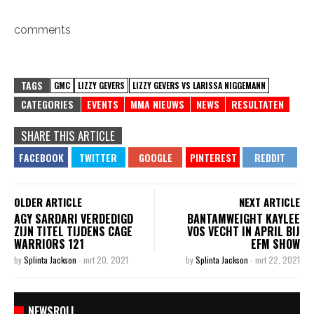
comments
TAGS
GMC
LIZZY GEVERS
LIZZY GEVERS VS LARISSA NIGGEMANN
CATEGORIES
EVENTS
MMA NIEUWS
NEWS
RESULTATEN
SHARE THIS ARTICLE
OLDER ARTICLE
NEXT ARTICLE
AGY SARDARI VERDEDIGD
BANTAMWEIGHT KAYLEE
ZIJN TITEL TIJDENS CAGE
VOS VECHT IN APRIL BIJ
WARRIORS 121
EFM SHOW
by
Splinta Jackson
-
mrt 20, 2021
by
Splinta Jackson
-
mrt 22, 2021
NEWSROLL