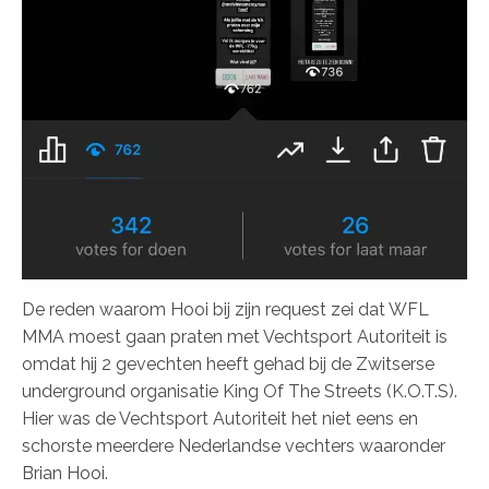
De reden waarom Hooi bij zijn request zei dat WFL
MMA moest gaan praten met Vechtsport Autoriteit is
omdat hij 2 gevechten heeft gehad bij de Zwitserse
underground organisatie King Of The Streets (K.O.T.S).
Hier was de Vechtsport Autoriteit het niet eens en
schorste meerdere Nederlandse vechters waaronder
Brian Hooi.