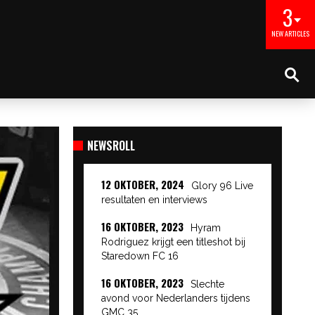
3
NEW ARTICLES
NEWSROLL
12 OKTOBER, 2024
Glory 96 Live
resultaten en interviews
16 OKTOBER, 2023
Hyram
Rodriguez krijgt een titleshot bij
Staredown FC 16
16 OKTOBER, 2023
Slechte
avond voor Nederlanders tijdens
GMC 35