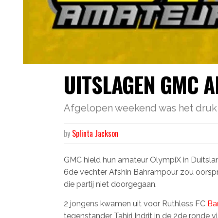
UITSLAGEN GMC A
Afgelopen weekend was het druk 
by
Splinta Jackson
GMC hield hun amateur OlympiX in Duitslan
6de vechter Afshin Bahrampour zou oorspro
die partij niet doorgegaan.
2 jongens kwamen uit voor Ruthless FC
Ba
tegenstander Tahiri Indrit in de 2de ronde 