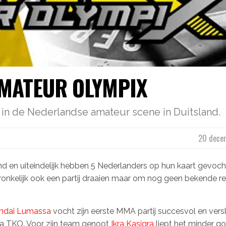
MATEUR OLYMPIX
in de Nederlandse amateur scene in Duitsland.
20 dece
d en uiteindelijk hebben 5 Nederlanders op hun kaart gevoch
nkelijk ook een partij draaien maar om nog geen bekende re
ndai Lumassa
vocht zijn eerste MMA partij succesvol en versl
via TKO. Voor zijn team genoot
Ikra Kasigra
liept het minder goe