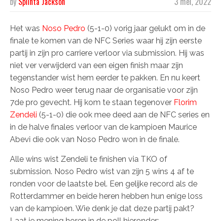
by
Splinta Jackson
3 mei, 2022
Het was
Noso Pedro
(5-1-0) vorig jaar gelukt om in de
finale te komen van de NFC Series waar hij zijn eerste
partij in zijn pro carriere verloor via submission. Hij was
niet ver verwijderd van een eigen finish maar zijn
tegenstander wist hem eerder te pakken. En nu keert
Noso Pedro weer terug naar de organisatie voor zijn
7de pro gevecht. Hij kom te staan tegenover
Florim
Zendeli
(5-1-0) die ook mee deed aan de NFC series en
in de halve finales verloor van de kampioen Maurice
Abevi die ook van Noso Pedro won in de finale.
Alle wins wist Zendeli te finishen via TKO of
submission. Noso Pedro wist van zijn 5 wins 4 af te
ronden voor de laatste bel. Een gelijke record als de
Rotterdammer en beide heren hebben hun enige loss
van de kampioen. Wie denk je dat deze partij pakt?
Laat je mening horen in de poll hieronder: