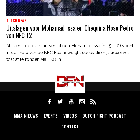
DUTCH NEWS
Uitslagen voor Mohamad Issa en Chequina Noso Pedro
van NFC 12
Als eerst op de kaart verscheen Mohamad Issa (nu 5-1-0) vocht
in de finale van de NFC Featheweight series die hij succesvol
wist af te ronden via TKO in...
MMA NIEUWS
EVENTS
VIDEOS
DUTCH FIGHT PODCAST
CONTACT