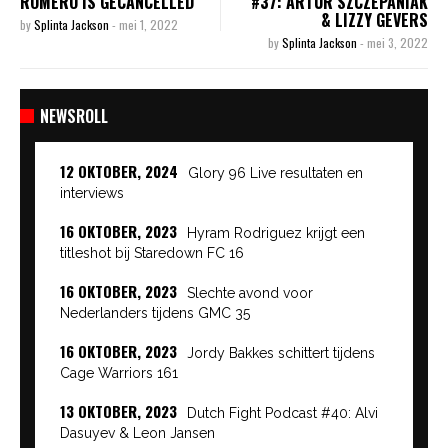
ROMERO IS GECANCELLED
#37: ARTUR SZCZEPANIAK
& LIZZY GEVERS
by
Splinta Jackson
-
mei 1, 2022
by
Splinta Jackson
-
mei 3, 2022
NEWSROLL
12 OKTOBER, 2024
Glory 96 Live resultaten en
interviews
16 OKTOBER, 2023
Hyram Rodriguez krijgt een
titleshot bij Staredown FC 16
16 OKTOBER, 2023
Slechte avond voor
Nederlanders tijdens GMC 35
16 OKTOBER, 2023
Jordy Bakkes schittert tijdens
Cage Warriors 161
13 OKTOBER, 2023
Dutch Fight Podcast #40: Alvi
Dasuyev & Leon Jansen