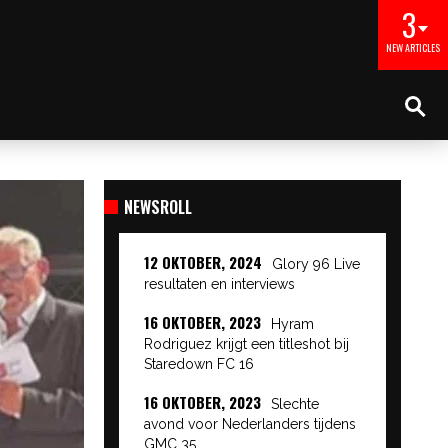
3
NEW ARTICLES
NEWSROLL
12 OKTOBER, 2024
Glory 96 Live
resultaten en interviews
16 OKTOBER, 2023
Hyram
Rodriguez krijgt een titleshot bij
Staredown FC 16
16 OKTOBER, 2023
Slechte
avond voor Nederlanders tijdens
GMC 35