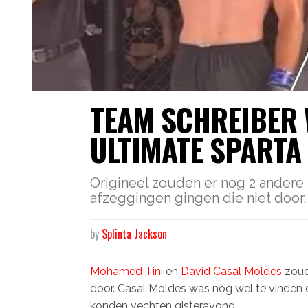
TEAM SCHREIBER W
ULTIMATE SPART
Origineel zouden er nog 2 andere
afzeggingen gingen die niet door.
by
Splinta Jackson
Mohamed Tini
en
David Casal Moldes
zoud
door. Casal Moldes was nog wel te vinden 
konden vechten gisteravond.