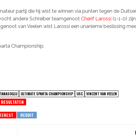
mateur partij die hij wist te winnen via punten tegen de Duitse
 vocht andere Schreiber teamgenoot
Cherif Larossi
(1-1-0) zij
team genoot van Veelen wist Larossi een unanieme beslissing me
parta Championship.
 TANASOGLU
ULTIMATE SPARTA CHAMPIONSHIP
USC
VINCENT VAN VEELEN
RESULTATEN