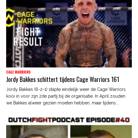
CAGE WARRIORS
Jordy Bakkes schittert tijdens Cage Warriors 161
Jordy Bakkes (6-2-1) stapte eindelijk weer de Cage Warriors
kooi in voor zijn 2de partij bij de organisatie. In April zouden
we Bakkes alweer gezien moeten hebben, maar tijdens...