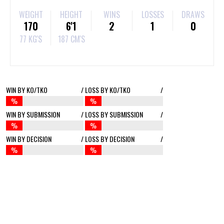
WEIGHT
HEIGHT
WINS
LOSSES
DRAWS
170
6'1
2
1
0
77 KG'S
187 CM'S
WIN BY KO/TKO
/
LOSS BY KO/TKO
/
%
%
WIN BY SUBMISSION
/
LOSS BY SUBMISSION
/
%
%
WIN BY DECISION
/
LOSS BY DECISION
/
%
%