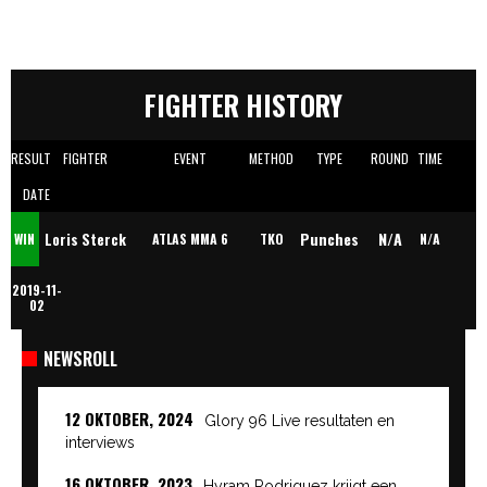
FIGHTER HISTORY
RESULT
FIGHTER
EVENT
METHOD
TYPE
ROUND
TIME
DATE
Punches
N/A
Loris Sterck
WIN
ATLAS MMA 6
TKO
N/A
2019-11-
02
NEWSROLL
12 OKTOBER, 2024
Glory 96 Live resultaten en
interviews
16 OKTOBER, 2023
Hyram Rodriguez krijgt een