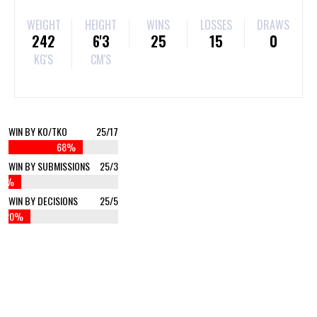
WEIGHT
HEIGHT
WINS
LOSSES
DRAWS
242
6'3
25
15
0
KG'S
CM'S
WIN BY KO/TKO
25/17
68%
WIN BY SUBMISSIONS
25/3
12%
WIN BY DECISIONS
25/5
20%