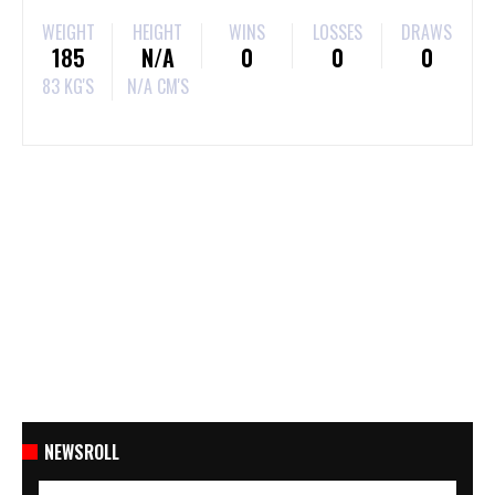
WEIGHT
HEIGHT
WINS
LOSSES
DRAWS
185
N/A
0
0
0
83 KG'S
N/A CM'S
NEWSROLL