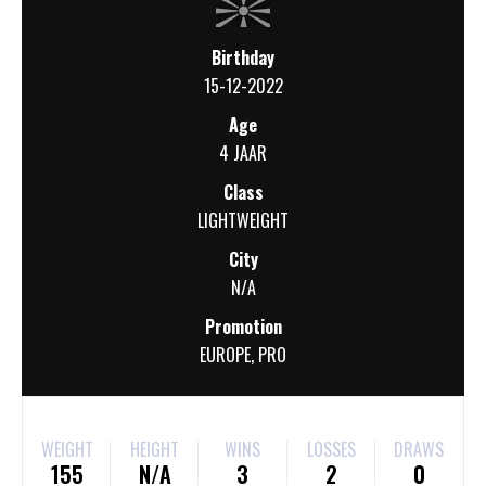
Birthday
15-12-2022
Age
4 JAAR
Class
LIGHTWEIGHT
City
N/A
Promotion
EUROPE
,
PRO
WEIGHT
HEIGHT
WINS
LOSSES
DRAWS
155
N/A
3
2
0