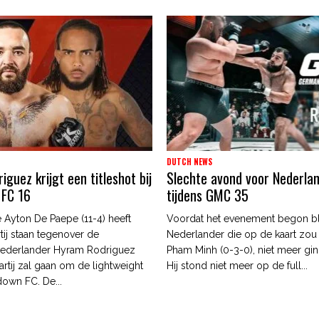
DUTCH NEWS
guez krijgt een titleshot bij
Slechte avond voor Nederla
 FC 16
tijdens GMC 35
 Ayton De Paepe (11-4) heeft
Voordat het evenement begon b
tij staan tegenover de
Nederlander die op de kaart zou
ederlander Hyram Rodriguez
Pham Minh (0-3-0), niet meer gin
artij zal gaan om de lightweight
Hij stond niet meer op de full...
edown FC. De...