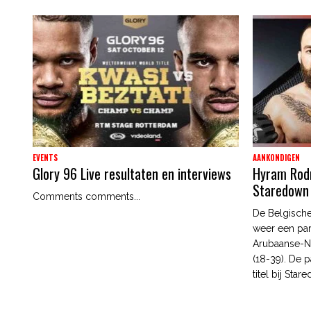
EVENTS
AANKONDIGEN
Glory 96 Live resultaten en interviews
Hyram Rodri
Staredown
Comments comments...
De Belgische
weer een par
Arubaanse-N
(18-39). De p
titel bij Star