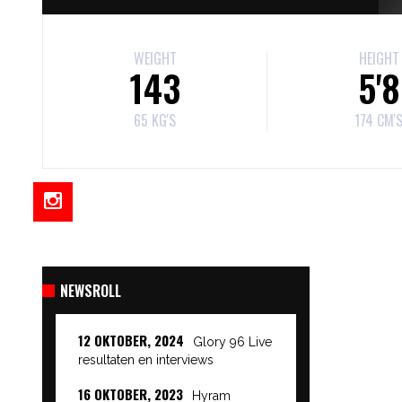
WEIGHT
HEIGHT
143
5'8
65 KG'S
174 CM'
NEWSROLL
12 OKTOBER, 2024
Glory 96 Live
resultaten en interviews
16 OKTOBER, 2023
Hyram