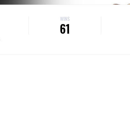
WINS
61
S