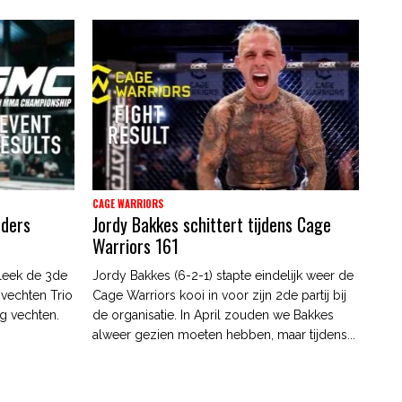
CAGE WARRIORS
nders
Jordy Bakkes schittert tijdens Cage
Warriors 161
leek de 3de
Jordy Bakkes (6-2-1) stapte eindelijk weer de
 vechten Trio
Cage Warriors kooi in voor zijn 2de partij bij
g vechten.
de organisatie. In April zouden we Bakkes
alweer gezien moeten hebben, maar tijdens...