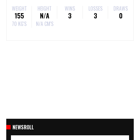
WEIGHT
HEIGHT
WINS
LOSSES
DRAWS
155
N/A
3
3
0
70 KG'S
N/A CM'S
NEWSROLL