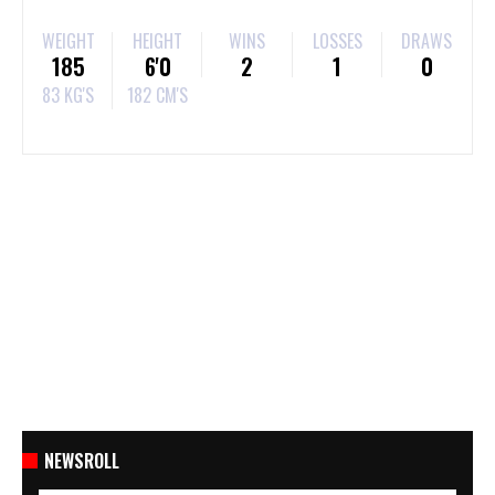
WEIGHT
HEIGHT
WINS
LOSSES
DRAWS
185
6'0
2
1
0
83 KG'S
182 CM'S
NEWSROLL