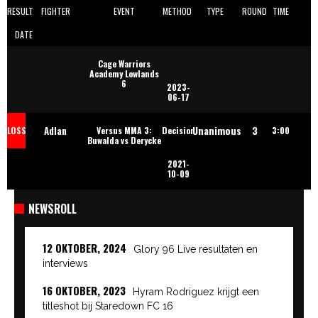
RESULT
FIGHTER
EVENT
METHOD
TYPE
ROUND
TIME
DATE
Cage Warriors
Academy Lowlands
6
2023-
06-17
Unanimous
3
Adlan
LOSS
Versus MMA 3:
Decision
3:00
Buwalda vs Derycke
2021-
Djambolatov
10-09
NEWSROLL
12 OKTOBER, 2024
Glory 96 Live resultaten en
interviews
16 OKTOBER, 2023
Hyram Rodriguez krijgt een
titleshot bij Staredown FC 16