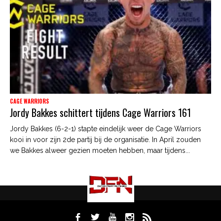
CAGE WARRIORS
Jordy Bakkes schittert tijdens Cage Warriors 161
Jordy Bakkes (6-2-1) stapte eindelijk weer de Cage Warriors
kooi in voor zijn 2de partij bij de organisatie. In April zouden
we Bakkes alweer gezien moeten hebben, maar tijdens...