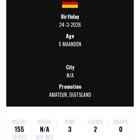
Birthday
24-3-2026
Age
5 MAANDEN
City
N/A
Promotion
AMATEUR
,
DUITSLAND
WEIGHT
HEIGHT
WINS
LOSSES
DRAWS
155
N/A
3
2
0
70 KG'S
N/A CM'S