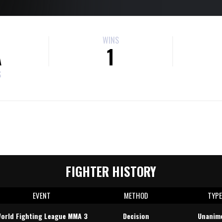
WINS
A
1
S
FIGHTER HISTORY
EVENT
METHOD
TYP
orld Fighting League MMA 3
Decision
Unanim