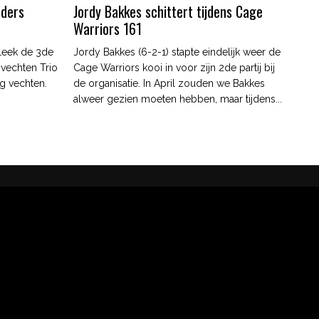
nders
Jordy Bakkes schittert tijdens Cage
Warriors 161
leek de 3de
Jordy Bakkes (6-2-1) stapte eindelijk weer de
 vechten Trio
Cage Warriors kooi in voor zijn 2de partij bij
g vechten.
de organisatie. In April zouden we Bakkes
alweer gezien moeten hebben, maar tijdens...