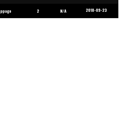
2018-09-23
oppage
2
N/A