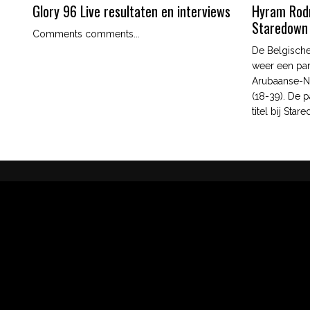
Glory 96 Live resultaten en interviews
Hyram Rodri
Staredown
Comments comments...
De Belgische
weer een par
Arubaanse-N
(18-39). De p
titel bij Star