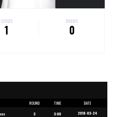
LOSSES
DRAWS
1
0
E
ROUND
TIME
DATE
2018-03-24
ous
3
3:00