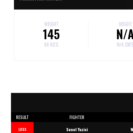
WEIGHT
HEIGHT
145
N/
66 KG'S
N/A CM'
RESULT
FIGHTER
Senol Yazici
W
LOSS