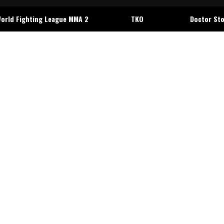
orld Fighting League MMA 2
TKO
Doctor St