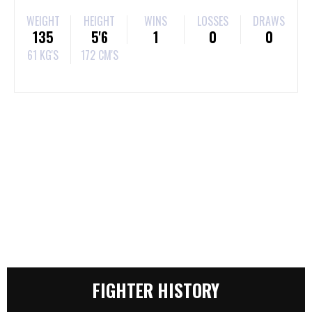
WEIGHT
HEIGHT
WINS
LOSSES
DRAWS
135
5'6
1
0
0
61 KG'S
172 CM'S
FIGHTER HISTORY