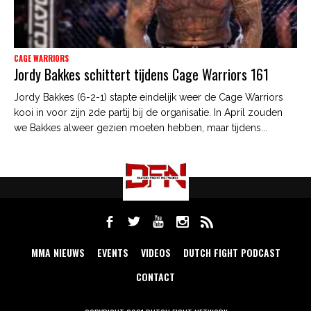
CAGE WARRIORS
Jordy Bakkes schittert tijdens Cage Warriors 161
Jordy Bakkes (6-2-1) stapte eindelijk weer de Cage Warriors
kooi in voor zijn 2de partij bij de organisatie. In April zouden
we Bakkes alweer gezien moeten hebben, maar tijdens...
MMA NIEUWS
EVENTS
VIDEOS
DUTCH FIGHT PODCAST
CONTACT