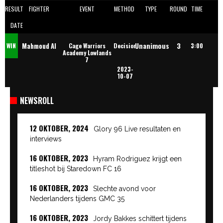
RESULT
FIGHTER
EVENT
METHOD
TYPE
ROUND
TIME
DATE
Unanimous
3
Mahmoud Al
WIN
Cage Warriors
Decision
3:00
Academy Lowlands
7
2023-
Suliman
10-07
NEWSROLL
12 OKTOBER, 2024
Glory 96 Live resultaten en
interviews
16 OKTOBER, 2023
Hyram Rodriguez krijgt een
titleshot bij Staredown FC 16
16 OKTOBER, 2023
Slechte avond voor
Nederlanders tijdens GMC 35
16 OKTOBER, 2023
Jordy Bakkes schittert tijdens