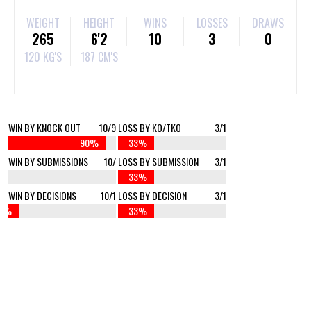
WEIGHT
HEIGHT
WINS
LOSSES
DRAWS
265
6'2
10
3
0
120 KG'S
187 CM'S
WIN BY KNOCK OUT
10/9
LOSS BY KO/TKO
3/1
90%
33%
WIN BY SUBMISSIONS
10/
LOSS BY SUBMISSION
3/1
%
33%
WIN BY DECISIONS
10/1
LOSS BY DECISION
3/1
10%
33%