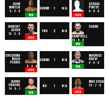
JOHN
SERGIU
WINTER
PINTYE
SUBMISSION
1
N/A
5 - 3 - 0
0 - 0 - 0
WIN
LOSS
HUBERT
SHANE
GEVEN
TKO
2
N/A
13 - 3 - 0
CAMPBELL
LOSS
20 - 8 - 0
WIN
CHEQUINA
MAURICE
NOSO
ABEVI
SUBMISSION
1
N/A
PEDRO
6 - 0 - 0
6 - 3 - 0
WIN
LOSS
JARNO
MAX COGA
ERRENS
KO
1
N/A
23 - 7 - 0
14 - 6 - 1
LOSS
WIN