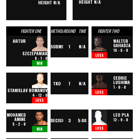
HEIGHT N/A
HEIGHT N/A
ARTUR
WALTER
GAHADZA
SUBMISSION
1
N/A
18 - 6 - 0
SZCZEPANIAK
LOSS
8 - 1 - 0
WIN
CEDRIC
LUSHIMA
TKO
1
N/A
1 - 0 - 0
STANISLAV ROMANOV
LOSS
4 - 12 - 0
LOSS
MOHAMED
LEO PLA
AMINE
DECISION
3
5:00
12 - 9 - 0
5 - 2 - 0
LOSS
WIN