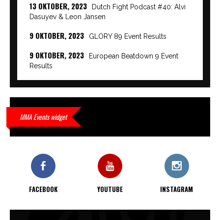
13 OKTOBER, 2023
Dutch Fight Podcast #40: Alvi
Dasuyev & Leon Jansen
9 OKTOBER, 2023
GLORY 89 Event Results
9 OKTOBER, 2023
European Beatdown 9 Event
Results
9 OKTOBER, 2023
Cage Warriors Academy:
Lowlands 7 recap en interviews hier
9 OKTOBER, 2023
Alvi Dasuyev laat weer zien
MMA Events widget
waar hij van gemaakt is…
9 OKTOBER, 2023
Edgar Liparitjan wint via walk-off
KO bij CWA Lowlands 7
FACEBOOK
YOUTUBE
INSTAGRAM