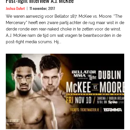
Post-fight interview A.J. McKee
Joshua Dufort
11 november, 2017
We waren aanwezig voor Bellator 187: McKee vs. Moore. “The
Mercenary” heeft een zware partij achter de rug maar wist in de
derde ronde een rear-naked choke in te zetten voor de winst.
A.J. McKee nam de tijd om wat vragen te beantwoorden in de
post-fight media scrums. Hij...