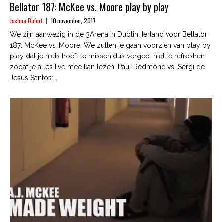
Bellator 187: McKee vs. Moore play by play
Joshua Dufort
10 november, 2017
We zijn aanwezig in de 3Arena in Dublin, Ierland voor Bellator
187: McKee vs. Moore. We zullen je gaan voorzien van play by
play dat je niets hoeft te missen dus vergeet niet te refreshen
zodat je alles live mee kan lezen. Paul Redmond vs. Sergi de
Jesus Santos:...