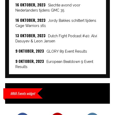
16 OKTOBER, 2023
Slechte avond voor
Nederlanders tijdens GMC 35
16 OKTOBER, 2023
Jordy Bakkes schittert tijdens
Cage Warriors 161
13 OKTOBER, 2023
Dutch Fight Podcast #40: Alvi
Dasuyev & Leon Jansen
9 OKTOBER, 2023
GLORY 89 Event Results
9 OKTOBER, 2023
European Beatdown 9 Event
Results
9 OKTOBER, 2023
Cage Warriors Academy:
Lowlands 7 recap en interviews hier
9 OKTOBER, 2023
Alvi Dasuyev laat weer zien
MMA Events widget
waar hij van gemaakt is…
9 OKTOBER, 2023
Edgar Liparitjan wint via walk-off
KO bij CWA Lowlands 7