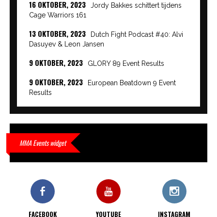
16 OKTOBER, 2023
Jordy Bakkes schittert tijdens
Cage Warriors 161
13 OKTOBER, 2023
Dutch Fight Podcast #40: Alvi
Dasuyev & Leon Jansen
9 OKTOBER, 2023
GLORY 89 Event Results
9 OKTOBER, 2023
European Beatdown 9 Event
Results
9 OKTOBER, 2023
Cage Warriors Academy:
Lowlands 7 recap en interviews hier
9 OKTOBER, 2023
Alvi Dasuyev laat weer zien
MMA Events widget
waar hij van gemaakt is…
9 OKTOBER, 2023
Edgar Liparitjan wint via walk-off
KO bij CWA Lowlands 7
FACEBOOK
YOUTUBE
INSTAGRAM