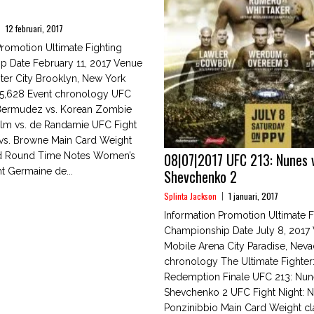
12 februari, 2017
Promotion Ultimate Fighting
p Date February 11, 2017 Venue
ter City Brooklyn, New York
15,628 Event chronology UFC
: Bermudez vs. Korean Zombie
lm vs. de Randamie UFC Fight
 vs. Browne Main Card Weight
08|07|2017 UFC 213: Nunes 
d Round Time Notes Women’s
t Germaine de...
Shevchenko 2
Splinta Jackson
1 januari, 2017
Information Promotion Ultimate F
Championship Date July 8, 2017
Mobile Arena City Paradise, Neva
chronology The Ultimate Fighter
Redemption Finale UFC 213: Nun
Shevchenko 2 UFC Fight Night: N
Ponzinibbio Main Card Weight c