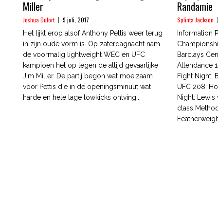
Miller
Randamie
Joshua Dufort
9 juli, 2017
Splinta Jackson
Het lijkt erop alsof Anthony Pettis weer terug
Information 
in zijn oude vorm is. Op zaterdagnacht nam
Championshi
de voormalig lightweight WEC en UFC
Barclays Cen
kampioen het op tegen de altijd gevaarlijke
Attendance 
Jim Miller. De partij begon wat moeizaam
Fight Night
voor Pettis die in de openingsminuut wat
UFC 208: Ho
harde en hele lage lowkicks ontving...
Night: Lewis
class Metho
Featherweigh