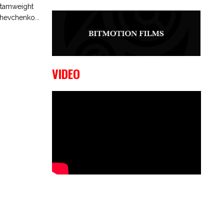
tamweight
9 OKTOBER, 2023
Edgar
hevchenko...
Liparitjan wint via walk-off KO bij
CWA Lowlands 7
VIDEO