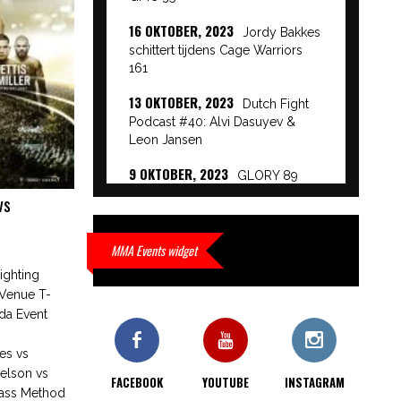
16 OKTOBER, 2023
Jordy Bakkes
schittert tijdens Cage Warriors
161
13 OKTOBER, 2023
Dutch Fight
Podcast #40: Alvi Dasuyev &
Leon Jansen
9 OKTOBER, 2023
GLORY 89
Event Results
vs
9 OKTOBER, 2023
European
Beatdown 9 Event Results
MMA Events widget
ighting
9 OKTOBER, 2023
Cage Warriors
 Venue T-
Academy: Lowlands 7 recap en
da Event
interviews hier
:
9 OKTOBER, 2023
es vs
Alvi Dasuyev
laat weer zien waar hij van
elson vs
FACEBOOK
YOUTUBE
INSTAGRAM
gemaakt is…
lass Method