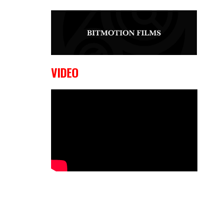
9 OKTOBER, 2023
Edgar
Liparitjan wint via walk-off KO bij
CWA Lowlands 7
VIDEO