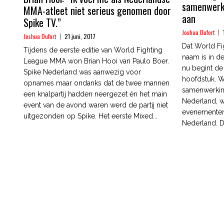
samenwerk
MMA-atleet niet serieus genomen door
aan
Spike TV.”
Joshua Dufort
Joshua Dufort
21 juni, 2017
Dat World Fi
Tijdens de eerste editie van World Fighting
naam is in d
League MMA won Brian Hooi van Paulo Boer.
nu begint de
Spike Nederland was aanwezig voor
hoofdstuk. W
opnames maar ondanks dat de twee mannen
samenwerkin
een knalpartij hadden neergezet én het main
Nederland, 
event van de avond waren werd de partij niet
evenementen 
uitgezonden op Spike. Het eerste Mixed...
Nederland. D