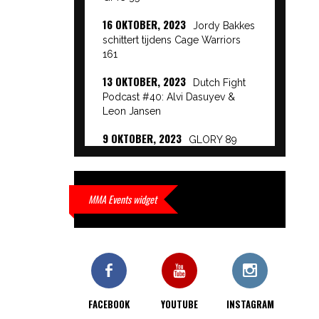
16 OKTOBER, 2023
Jordy Bakkes
schittert tijdens Cage Warriors
161
13 OKTOBER, 2023
Dutch Fight
Podcast #40: Alvi Dasuyev &
Leon Jansen
9 OKTOBER, 2023
GLORY 89
Event Results
9 OKTOBER, 2023
European
Beatdown 9 Event Results
MMA Events widget
9 OKTOBER, 2023
Cage Warriors
Academy: Lowlands 7 recap en
interviews hier
9 OKTOBER, 2023
Alvi Dasuyev
laat weer zien waar hij van
FACEBOOK
YOUTUBE
INSTAGRAM
gemaakt is…