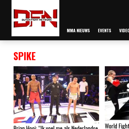
MMA NIEUWS
EVENTS
VIDE
SPIKE
World Figh
Brian Hooi: “Ik voel me als Nederlandse