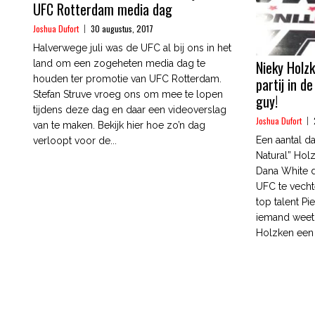
UFC Rotterdam media dag
Joshua Dufort
30 augustus, 2017
Halverwege juli was de UFC al bij ons in het
Nieky Holz
land om een zogeheten media dag te
houden ter promotie van UFC Rotterdam.
partij in d
Stefan Struve vroeg ons om mee te lopen
guy!
tijdens deze dag en daar een videoverslag
Joshua Dufort
van te maken. Bekijk hier hoe zo’n dag
Een aantal d
verloopt voor de...
Natural” Holz
Dana White da
UFC te vecht
top talent Pi
iemand weet. 
Holzken een o