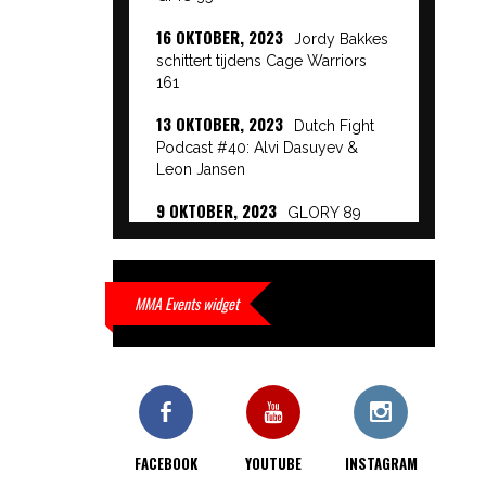
16 OKTOBER, 2023
Jordy Bakkes
schittert tijdens Cage Warriors
161
13 OKTOBER, 2023
Dutch Fight
Podcast #40: Alvi Dasuyev &
Leon Jansen
9 OKTOBER, 2023
GLORY 89
Event Results
9 OKTOBER, 2023
European
Beatdown 9 Event Results
MMA Events widget
9 OKTOBER, 2023
Cage Warriors
Academy: Lowlands 7 recap en
interviews hier
9 OKTOBER, 2023
Alvi Dasuyev
laat weer zien waar hij van
FACEBOOK
YOUTUBE
INSTAGRAM
gemaakt is…