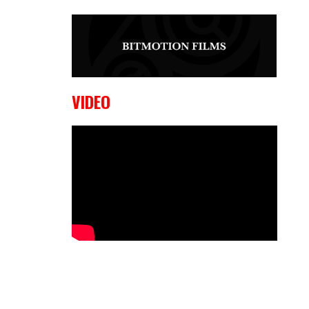
9 OKTOBER, 2023
Edgar
Liparitjan wint via walk-off KO bij
CWA Lowlands 7
VIDEO