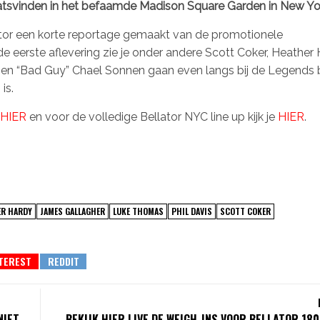
atsvinden in het befaamde Madison Square Garden in New Yo
ator een korte reportage gemaakt van de promotionele
de eerste aflevering zie je onder andere Scott Coker, Heather
er en “Bad Guy” Chael Sonnen gaan even langs bij de Legends 
is.
HIER
en voor de volledige Bellator NYC line up kijk je
HIER
.
ER HARDY
JAMES GALLAGHER
LUKE THOMAS
PHIL DAVIS
SCOTT COKER
NIET
BEKIJK HIER LIVE DE WEIGH-INS VOOR BELLATOR 18