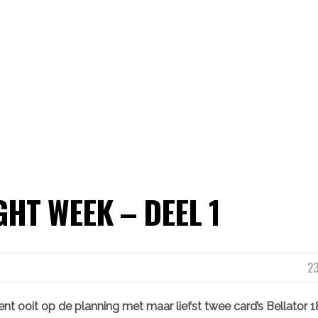
GHT WEEK – DEEL 1
23
nt ooit op de planning met maar liefst twee card’s Bellator 