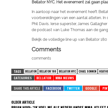
Bellator NYC. Het evenement zal gaan pla
In aanloop naar het evenement heeft Bell
voorbereidingen van een aantal atleten. In 
Phil Davis. Ierse superster, James Gallagh
de podcast van Luke Thomas aan de gang 
Bekijk de volledige line up van Bellator 180
Comments
comments
TAGS
BELLATOR
BELLATOR 180
BELLATOR NYC
CHAEL SONNEN
HEATH
CATEGORIES
BELLATOR
MMA NIEUWS
SHARE THIS ARTICLE
OLDER ARTICLE
BRIAN HOOI: “IK VOEL ME ALS NEDERLANDSE MMA-ATLEET 