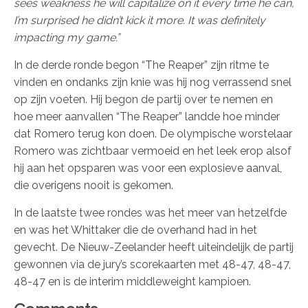
sees weakness he will capitalize on it every time he can,
I’m surprised he didn’t kick it more. It was definitely
impacting my game.”
In de derde ronde begon “The Reaper” zijn ritme te
vinden en ondanks zijn knie was hij nog verrassend snel
op zijn voeten. Hij begon de partij over te nemen en
hoe meer aanvallen “The Reaper” landde hoe minder
dat Romero terug kon doen. De olympische worstelaar
Romero was zichtbaar vermoeid en het leek erop alsof
hij aan het opsparen was voor een explosieve aanval,
die overigens nooit is gekomen.
In de laatste twee rondes was het meer van hetzelfde
en was het Whittaker die de overhand had in het
gevecht. De Nieuw-Zeelander heeft uiteindelijk de partij
gewonnen via de jury’s scorekaarten met 48-47, 48-47,
48-47 en is de interim middleweight kampioen.