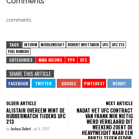
Comments
comments
TAGS
INTERIM
MIDDLEWEIGHT
ROBERT WHITTAKER
UFC
UFC 213
YOEL ROMERO
CATEGORIES
MMA NIEUWS
PPV
UFC
SHARE THIS ARTICLE
OLDER ARTICLE
NEXT ARTICLE
ALISTAIR OVEREEM WINT DE
NADAT HET UFC CONTRACT
RUBBERMATCH TIJDENS UFC
VAN FRANK MIR NIETIG
213
WERD VERKLAARD DIT
WEEKEND ZOEKT DE
by
Joshua Dufort
-
jul 9, 2017
HEAVYWEIGHT NAAR EEN
PARTIJ TEGEN FEDOR.