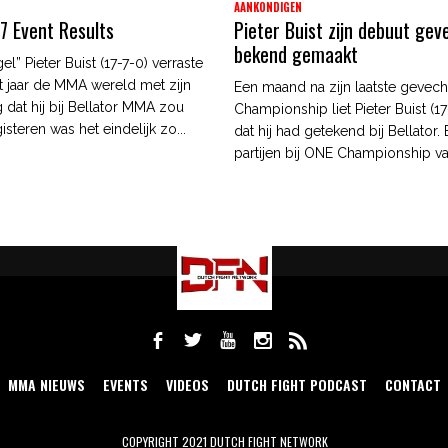
AANKONDIGEN
97 Event Results
Pieter Buist zijn debuut gev
bekend gemaakt
l” Pieter Buist (17-7-0) verraste
t jaar de MMA wereld met zijn
Een maand na zijn laatste gevech
 dat hij bij Bellator MMA zou
Championship liet Pieter Buist (1
isteren was het eindelijk zo...
dat hij had getekend bij Bellator. 
partijen bij ONE Championship va
MMA NIEUWS
EVENTS
VIDEOS
DUTCH FIGHT PODCAST
CONTACT
COPYRIGHT 2021 DUTCH FIGHT NETWORK