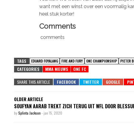
want met een winst over een voormalig ka
heel stuk korter!
Comments
comments
TAGS
EDUARD FOYALANG
FIRE AND FURY
ONE CHAMPIONSHIP
PIETER 
CATEGORIES
MMA NIEUWS
ONE FC
SHARE THIS ARTICLE
OLDER ARTICLE
SOUFYAN AARAB TREKT ZICH TERUG UIT WFL DOOR BLESSU
by
Splinta Jackson
-
jan 15, 2020