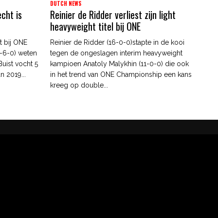
DUTCH NEWS
echt is
Reinier de Ridder verliest zijn light
heavyweight titel bij ONE
t bij ONE
Reinier de Ridder (16-0-0)stapte in de kooi
7-6-0) weten
tegen de ongeslagen interim heavyweight
Buist vocht 5
kampioen Anatoly Malykhin (11-0-0) die ook
n 2019...
in het trend van ONE Championship een kans
kreeg op double...