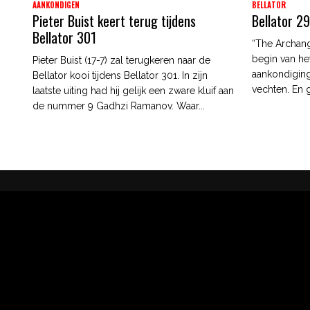
AANKONDIGEN
BELLATOR
Pieter Buist keert terug tijdens
Bellator 2
Bellator 301
“The Archange
begin van he
Pieter Buist (17-7) zal terugkeren naar de
aankondiging
Bellator kooi tijdens Bellator 301. In zijn
vechten. En g
laatste uiting had hij gelijk een zware kluif aan
de nummer 9 Gadhzi Ramanov. Waar...