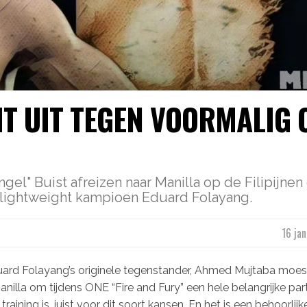
MT UIT TEGEN VOORMALIG 
ngel" Buist afreizen naar Manilla op de Filipijne
 lightweight kampioen Eduard Folayang.
16 ja
duard Folayang’s originele tegenstander, Ahmed Mujtaba moes
anilla om tijdens ONE “Fire and Fury” een hele belangrijke parti
training is, juist voor dit soort kansen. En het is een behoorlij