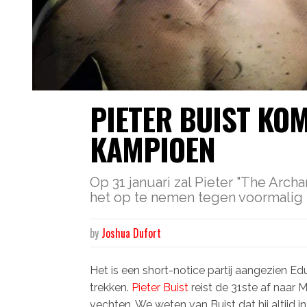
PIETER BUIST KO
KAMPIOEN
Op 31 januari zal Pieter "The Archa
het op te nemen tegen voormalig
by
Joshua Dufort
Het is een short-notice partij aangezien E
trekken.
Pieter Buist
reist de 31ste af naar M
vechten. We weten van Buist dat hij altijd in 