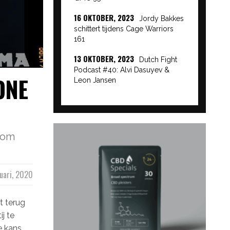
16 OKTOBER, 2023
Jordy Bakkes
schittert tijdens Cage Warriors
161
13 OKTOBER, 2023
Dutch Fight
Podcast #40: Alvi Dasuyev &
ONE
Leon Jansen
n om
nuari, 2020
t terug
j te
ke kans