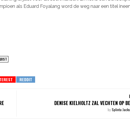
mpioen als Eduard Foyalang word de weg naar een titel inee
BUIST
RE
DENISE KIELHOLTZ ZAL VECHTEN OP B
by
Splinta Jack