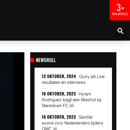
3
NEW ARTICLES
NEWSROLL
12 OKTOBER, 2024
Glory 96 Live
resultaten en interviews
16 OKTOBER, 2023
Hyram
Rodriguez krijgt een titleshot bij
Staredown FC 16
16 OKTOBER, 2023
Slechte
avond voor Nederlanders tijdens
GMC 35