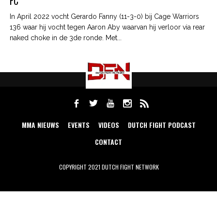
FC
In April 2022 vocht Gerardo Fanny (11-3-0) bij Cage Warriors
136 waar hij vocht tegen Aaron Aby waarvan hij verloor via rear
naked choke in de 3de ronde. Met...
MMA NIEUWS
EVENTS
VIDEOS
DUTCH FIGHT PODCAST
CONTACT
COPYRIGHT 2021 DUTCH FIGHT NETWORK