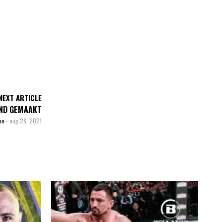
NEXT ARTICLE
END GEMAAKT
son
-
aug 28, 2021