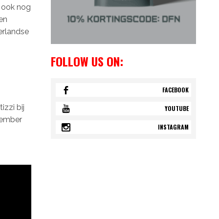
t ook nog
den
erlandse
FOLLOW US ON:
FACEBOOK
zzi bij
YOUTUBE
ptember
INSTAGRAM