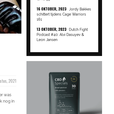
16 OKTOBER, 2023
Jordy Bakkes
schittert tijdens Cage Warriors
161
13 OKTOBER, 2023
Dutch Fight
Podcast #40: Alvi Dasuyev &
Leon Jansen
stus, 2021
er was
k nog in