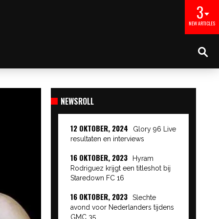
3
NEW ARTICLES
NEWSROLL
12 OKTOBER, 2024
Glory 96 Live
resultaten en interviews
16 OKTOBER, 2023
Hyram
Rodriguez krijgt een titleshot bij
Staredown FC 16
16 OKTOBER, 2023
Slechte
avond voor Nederlanders tijdens
GMC 35