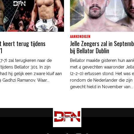
AANKONDIGEN
t keert terug tijdens
Jelle Zeegers zal in Septem
01
bij Bellator Dublin
(17-7) zal terugkeren naar de
Bellator maakte gisteren hun aa
tijdens Bellator 301. In zijn
met 4 gevechten waaronder Jell
 had hij gelijk een zware kluif aan
(2-2-0) ertussen stond. Het was e
 Gadhzi Ramanov. Waar...
rondom de Nederlander die zijn l
gevecht hield in November van...