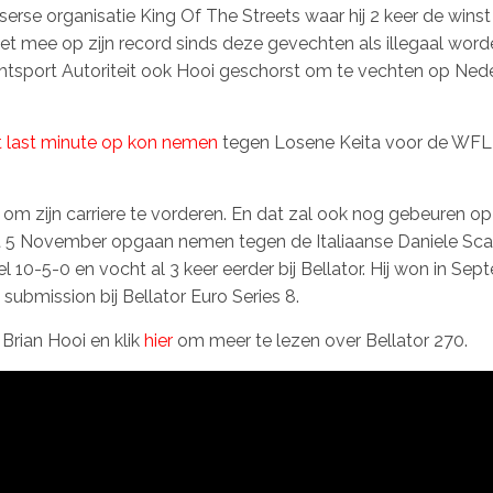
tserse organisatie King Of The Streets waar hij 2 keer de wins
 niet mee op zijn record sinds deze gevechten als illegaal wor
htsport Autoriteit ook Hooi geschorst om te vechten op Ned
t last minute op kon nemen
tegen Losene Keita voor de WFL
om zijn carriere te vorderen. En dat zal ook nog gebeuren op
et 5 November opgaan nemen tegen de Italiaanse Daniele Scati
l 10-5-0 en vocht al 3 keer eerder bij Bellator. Hij won in Se
d submission bij Bellator Euro Series 8.
 Brian Hooi en klik
hier
om meer te lezen over Bellator 270.